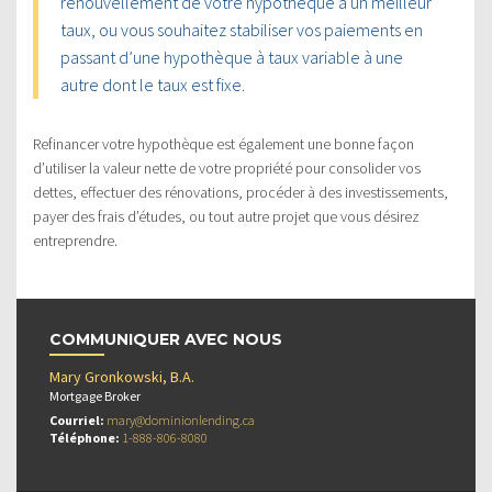
renouvellement de votre hypothèque à un meilleur
taux, ou vous souhaitez stabiliser vos paiements en
passant d’une hypothèque à taux variable à une
autre dont le taux est fixe.
Refinancer votre hypothèque est également une bonne façon
d’utiliser la valeur nette de votre propriété pour consolider vos
dettes, effectuer des rénovations, procéder à des investissements,
payer des frais d’études, ou tout autre projet que vous désirez
entreprendre.
COMMUNIQUER AVEC NOUS
Mary Gronkowski, B.A.
Mortgage Broker
Courriel:
mary@dominionlending.ca
Téléphone:
1-888-806-8080