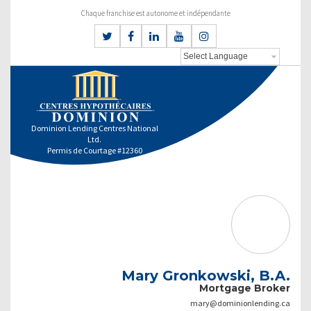
Chaque franchise est autonome et indépendante
Dominion Lending Centres National
Ltd.
Permis de Courtage #12360
Mary Gronkowski, B.A.
Mortgage Broker
mary@dominionlending.ca