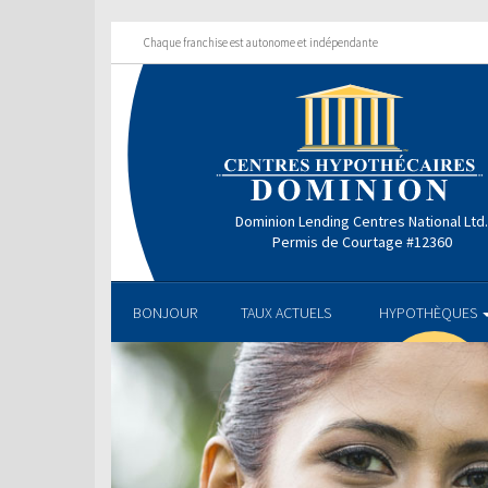
Chaque franchise est autonome et indépendante
Dominion Lending Centres National Ltd
Permis de Courtage #12360
BONJOUR
TAUX ACTUELS
HYPOTHÈQUES