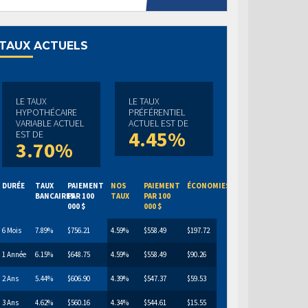
TAUX ACTUELS
LE TAUX
LE TAUX
HYPOTHÉCAIRE
PRÉFÉRENTIEL
VARIABLE ACTUEL
ACTUEL EST DE
4.45%
EST DE
3.70%
DURÉE
TAUX
PAIEMENT
NOS
PAIEMENT
ÉCONOMIES
BANCAIRES
PAR 100
TAUX
PAR 100
000 $
000 $
6 Mois
7.89%
$756.21
4.59%
$558.49
$197.72
1 Année
6.15%
$648.75
4.59%
$558.49
$90.26
2 Ans
5.44%
$606.90
4.39%
$547.37
$59.53
3 Ans
4.62%
$560.16
4.34%
$544.61
$15.55