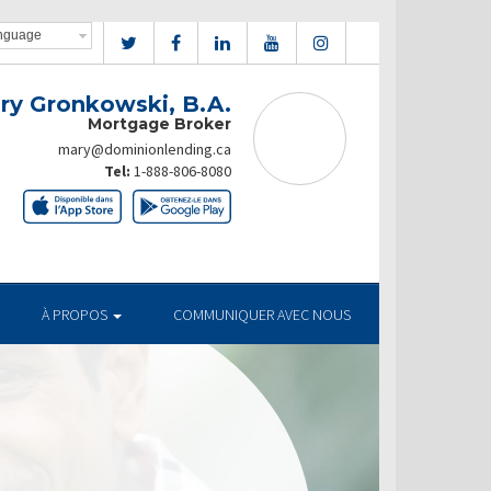
ry Gronkowski, B.A.
Mortgage Broker
mary@dominionlending.ca
Tel:
1-888-806-8080
À PROPOS
COMMUNIQUER AVEC NOUS