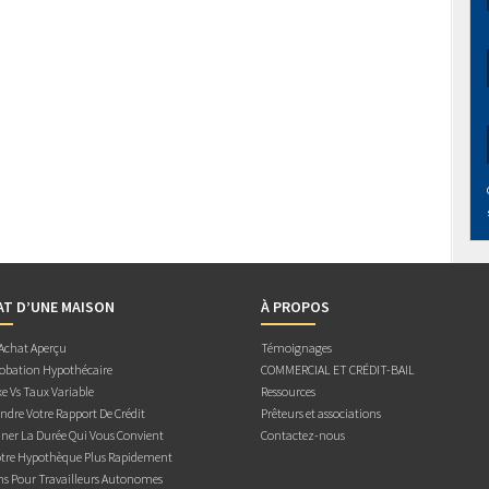
AT D’UNE MAISON
À PROPOS
 Achat Aperçu
Témoignages
obation Hypothécaire
COMMERCIAL ET CRÉDIT-BAIL
e Vs Taux Variable
Ressources
dre Votre Rapport De Crédit
Prêteurs et associations
ner La Durée Qui Vous Convient
Contactez-nous
otre Hypothèque Plus Rapidement
ns Pour Travailleurs Autonomes