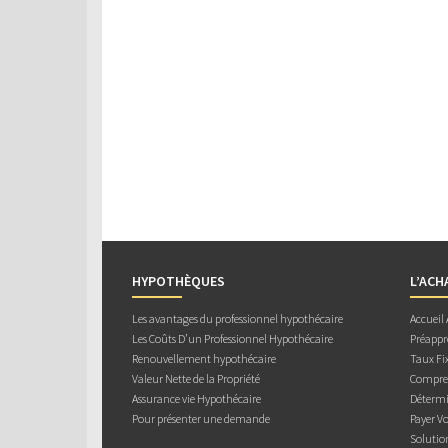
HYPOTHÈQUES
L’ACH
Les avantages du professionnel hypothécaire
Accueil
Les Coûts D’un Professionnel Hypothécaire
Préappr
Renouvellement hypothécaire
Taux Fix
Valeur Nette de la Propriété
Compren
Assurance vie Hypothécaire
Détermi
Pour présenter une demande
Payer V
Solutio