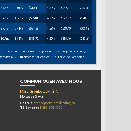
4 Ans
6.01%
$640.40
4.39%
$547.37
$93.03
5 Ans
4.56%
$556.81
4.39%
$547.37
$9.44
7 Ans
6.41%
$664.38
4.59%
$558.49
$105.89
10 Ans
6.81%
$688.72
4.59%
$558.49
$130.24
Certaines conditions peuvent s'appliquer. Les taux peuvent changer
sans préavis. *Sur approbation de crédit. Sauf erreur ou omission.
COMMUNIQUER AVEC NOUS
Mary Gronkowski, B.A.
Mortgage Broker
Courriel:
mary@dominionlending.ca
Téléphone:
1-888-806-8080