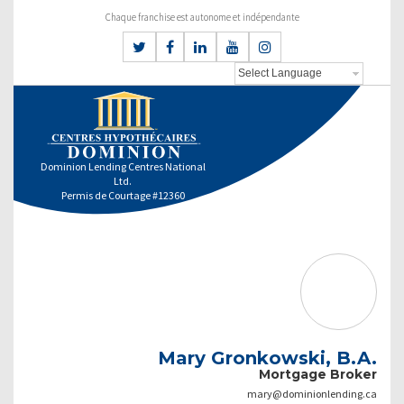
Chaque franchise est autonome et indépendante
Dominion Lending Centres National
Ltd.
Permis de Courtage #12360
Mary Gronkowski, B.A.
Mortgage Broker
mary@dominionlending.ca