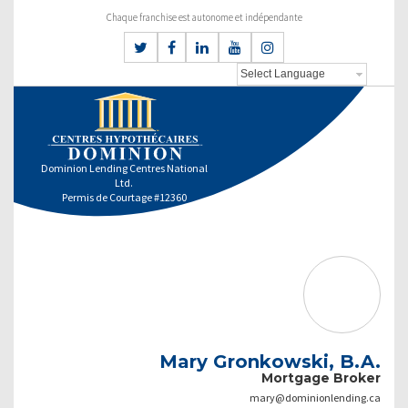
Chaque franchise est autonome et indépendante
Dominion Lending Centres National
Ltd.
Permis de Courtage #12360
Mary Gronkowski, B.A.
Mortgage Broker
mary@dominionlending.ca